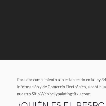
Para dar cumplimiento a lo establecido en la Ley 34/
Información y de Comercio Electrónico, a continua
nuestro Sitio Web bellypaintingtitxu.com:
¿QUIÉN ES EL RESP