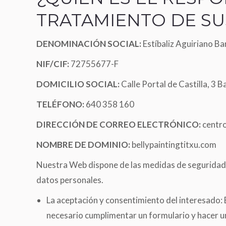
TRATAMIENTO DE SU
DENOMINACIÓN SOCIAL:
Estíbaliz Aguiriano B
NIF/CIF:
72755677-F
DOMICILIO SOCIAL:
Calle Portal de Castilla, 3 
TELÉFONO:
640 358 160
DIRECCIÓN DE CORREO ELECTRÓNICO:
centr
NOMBRE DE DOMINIO:
bellypaintingtitxu.com
Muy buena profesional. De 10! Acertó
Nuestra Web dispone de las medidas de seguridad d
con el diseño y pasamos un rato muy
agusto! 100% recomendable!!
datos personales.
La aceptación y consentimiento del interesado: E
Juantx77
necesario cumplimentar un formulario y hacer un 
Body Painting básico