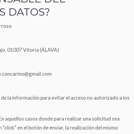
S DATOS?
arroso
Bajo, 01007 Vitoria (ÁLAVA)
o.concarino@gmail.com
Hice allí el belly painting y la sesión de
Me hice la sesión de belly 
e la información para evitar el acceso no autorizado a los
New born. Totalmente recomendable.
embarazada de 8 meses y s
Máxima dedicación, cariño y atención.
contentos. Nos desplazam
Bilbao y mereció la pena. N
n aquellos casos donde para realizar una solicitud sea
Raquel
super bien y el resultado f
“click” en el botón de enviar, la realización del mismo
Belly Painting completo y Sesión