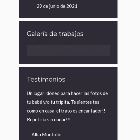
29 de junio de 2021
Galería de trabajos
Testimonios
painting
Un lugar idóneo para hacer las fotos de
Un recuerdo in
alimos muy
tu bebé y/o tu tripita. Te sientes tes
encantadora.El
os desde
como en casa, el trato es encantador!!
encantado.Ha 
os trató
Repetiría sin dudar!!!
exactamente l
ue estupendo.
bonito!!!
Alba Montolio