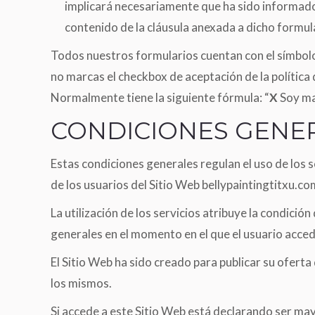
implicará necesariamente que ha sido informad
contenido de la cláusula anexada a dicho formula
Todos nuestros formularios cuentan con el símbolo *
no marcas el checkbox de aceptación de la política d
Normalmente tiene la siguiente fórmula: “
X
Soy may
CONDICIONES GENER
Estas condiciones generales regulan el uso de los s
de los usuarios del Sitio Web bellypaintingtitxu.co
La utilización de los servicios atribuye la condició
generales en el momento en el que el usuario acced
El Sitio Web ha sido creado para publicar su oferta 
los mismos.
Si accede a este Sitio Web está declarando ser may