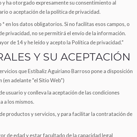
o y ha otorgado expresamente su consentimiento al
Newborn
Sandra Sedano
rio o aceptación de la política de privacidad.
Belly Painting completo
 en los datos obligatorios. Si no facilitas esos campos, o
e privacidad, no se permitirá el envío de la información.
or de 14 y he leído y acepto la Política de privacidad.”
ALES Y SU ACEPTACIÓN
ervicios que Estíbaliz Aguiriano Barroso pone a disposición
m (en adelante “el Sitio Web”)
n de usuario y conlleva la aceptación de las condiciones
a a los mismos.
de productos y servicios, y para facilitar la contratación de
or de edad y estar facultado de la capacidad legal