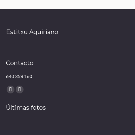
Estitxu Aguiriano
Contacto
640 358 160
Encuéntranos en:
Facebook
Instagram
page
page
Últimas fotos
opens
opens
in
in
new
new
window
window